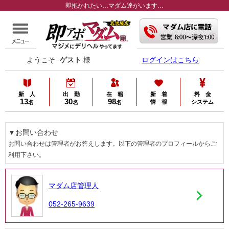
即抱かれたい…マダム達がいます…
ようこそ
ゲスト
様
ログインはこちら
新 人
出 勤
在 籍
新 着
料 金
13
30
98
情 報
システム
名
名
名
▼お問い合わせ
お問い合わせは管理者がお答えします。以下の管理者のプロフィールからご
利用下さい。
マダム店管理人
052-265-9639