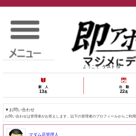
ようこそ
ゲスト
様
新 人
出 勤
13
22
名
名
▼お問い合わせ
お問い合わせは管理者がお答えします。以下の管理者のプロフィールからご利用
マダム店管理人