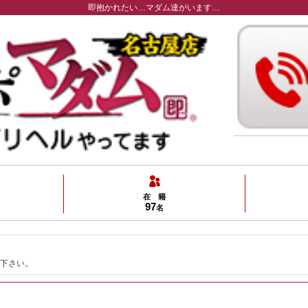
即抱かれたい…マダム達がいます…
在 籍
97
名
下さい。