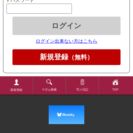
パスワード
ログイン出来ない方はこちら
新規登録
（無料）
マダム検索
写メ日記
TOP
新規登録