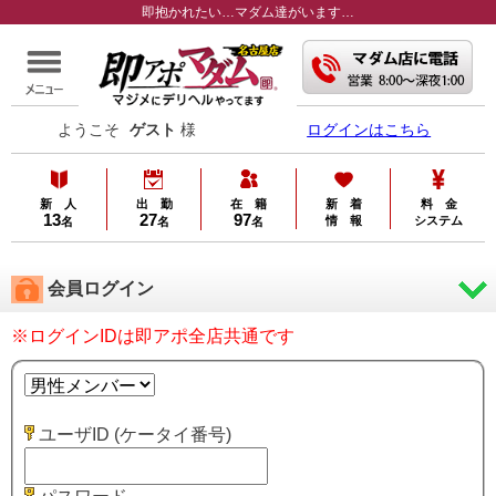
即抱かれたい…マダム達がいます…
ようこそ
ゲスト
様
ログインはこちら
新 人
出 勤
在 籍
新 着
料 金
13
27
97
情 報
システム
名
名
名
会員ログイン
※ログインIDは即アポ全店共通です
ユーザID (ケータイ番号)